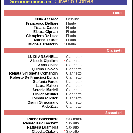
Silverio Cortesi
Direzione musicale:
Flauti
Giulia Accardo
:
Ottavino
Francesco Belfiore
:
Flauto
Tiziana Caponi
:
Flauto
Elettra Cipriani
:
Flauto
Giampiero De Luca
:
Flauto
Marina Laureti
:
Flauto
Michela Trasforini
:
*
Flauto
Clarinetti
LUIGI ANSANELLI
:
Clarinetto
Alessia Cipolletti
:
*
Clarinetto
Anna Civino
:
Clarinetto
Quirino Civolani
:
Clarinetto
Renata Simonetta Comandini
:
Clarinetto
Roberto De Francisci Epifani
:
Clarinetto
Stefania Foresi
:
Clarinetto
Laura Maltoni
:
Clarinetto
Antonio Marielli
:
Clarinetto
Olivier Meunier
:
Clarinetto
Tommaso Priori
:
Clarinetto
Gianni Siracusano
:
Clarinetto
Aldo Zaza
:
Clarinetto
Sassofoni
Rocco Baccelliere
:
Sax tenore
Renato Italo Bochetti
:
Sax alto
Raffaela Brambilla
:
Sax alto
Claudia Ciabatti
:
*
Sax alto