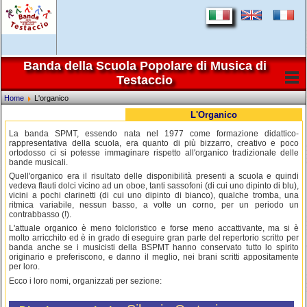
Banda della Scuola Popolare di Musica di
Testaccio
Home
L'organico
L'Organico
La banda SPMT, essendo nata nel 1977 come formazione didattico-
rappresentativa della scuola, era quanto di più bizzarro, creativo e poco
ortodosso ci si potesse immaginare rispetto all'organico tradizionale delle
bande musicali.
Quell'organico era il risultato delle disponibilità presenti a scuola e quindi
vedeva flauti dolci vicino ad un oboe, tanti sassofoni (di cui uno dipinto di blu),
vicini a pochi clarinetti (di cui uno dipinto di bianco), qualche tromba, una
ritmica variabile, nessun basso, a volte un corno, per un periodo un
contrabbasso (!).
L'attuale organico è meno folcloristico e forse meno accattivante, ma si è
molto arricchito ed è in grado di eseguire gran parte del repertorio scritto per
banda anche se i musicisti della BSPMT hanno conservato tutto lo spirito
originario e preferiscono, e danno il meglio, nei brani scritti appositamente
per loro.
Ecco i loro nomi, organizzati per sezione: