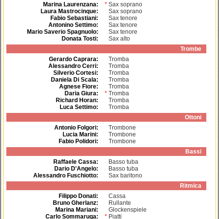
Marina Laurenzana
:
*
Sax soprano
Laura Mastrocinque
:
Sax soprano
Fabio Sebastiani
:
Sax tenore
Antonino Settimo
:
Sax tenore
Mario Saverio Spagnuolo
:
Sax tenore
Donata Tosti
:
Sax alto
Trombe
Gerardo Caprara
:
Tromba
Alessandro Cerri
:
Tromba
Silverio Cortesi
:
Tromba
Daniela Di Scala
:
Tromba
Agnese Fiore
:
Tromba
Daria Giura
:
*
Tromba
Richard Horan
:
Tromba
Luca Settimo
:
Tromba
Ottoni
Antonio Folgori
:
Trombone
Lucia Marini
:
Trombone
Fabio Polidori
:
Trombone
Bassi
Raffaele Cassa
:
Basso tuba
Dario D'Angelo
:
Basso tuba
Alessandro Fuschiotto
:
Sax baritono
Ritmica
Filippo Donati
:
Cassa
Bruno Gherlanz
:
Rullante
Marina Mariani
:
Glockenspiele
Carlo Sommaruga
:
*
Piatti