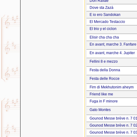
Don Raffae'
Dove sta Zazà
E io ero Sandokan
El Mercado Testaccio
El trio y el ciclon
Elisir cha cha cha
En avant, marche 3. Fanfare
En avant, marche 4. Jupiter
Fellini 8 e mezzo
Festa della Donna
Festa delle Rocce
Firn di Mekhutonim aheym
Friend like me
Fuga in F minore
Gato Montes
Gounod Messe brève n. 7 01
Gounod Messe brève n. 7 02
Gounod Messe brève n. 7 0