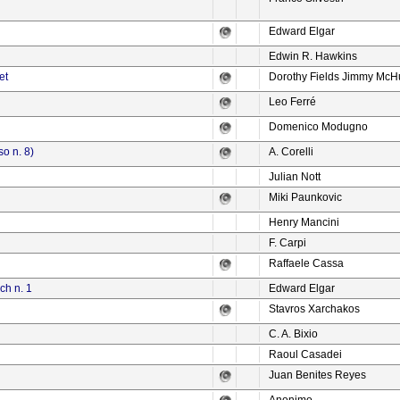
Edward Elgar
Edwin R. Hawkins
et
Dorothy Fields Jimmy Mc
Leo Ferré
Domenico Modugno
so n. 8)
A. Corelli
Julian Nott
Miki Paunkovic
Henry Mancini
F. Carpi
Raffaele Cassa
ch n. 1
Edward Elgar
Stavros Xarchakos
C. A. Bixio
Raoul Casadei
Juan Benites Reyes