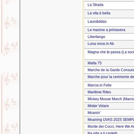
La Strada
La vita è bella
Laun&ddas
Le manine a primavera
Libertango
Luna nova in Ab
Magna che te passa (La soc
Malta 75
Marche de la Garde Consul
Marche pour la cerimonie d
Marcia in Folle
Maritime Rites
Mickey Mouse March (Marcia
Mister Volare
Moanin'
Moaning IJVAS 2025 SEMP
Monte dei Cocci, Here We A
Na gita a li castelli