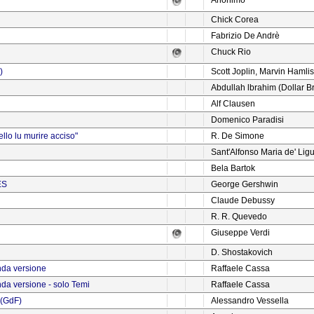
Anonimo
Chick Corea
Fabrizio De Andrè
Chuck Rio
)
Scott Joplin, Marvin Hamli
Abdullah lbrahim (Dollar B
Alf Clausen
Domenico Paradisi
ello lu murire acciso"
R. De Simone
Sant'Alfonso Maria de' Ligu
Bela Bartok
ES
George Gershwin
Claude Debussy
R. R. Quevedo
Giuseppe Verdi
D. Shostakovich
nda versione
Raffaele Cassa
nda versione - solo Temi
Raffaele Cassa
 (GdF)
Alessandro Vessella