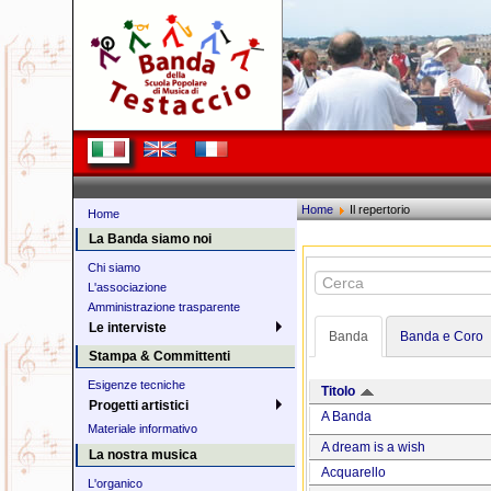
Home
Il repertorio
Home
La Banda siamo noi
Chi siamo
L'associazione
Amministrazione trasparente
Le interviste
Banda
Banda e Coro
Stampa & Committenti
Esigenze tecniche
Titolo
Progetti artistici
A Banda
Materiale informativo
A dream is a wish
La nostra musica
Acquarello
L'organico