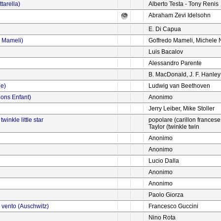
tarella)
Alberto Testa - Tony Renis
Abraham Zevi Idelsohn
E. Di Capua
di Mameli)
Goffredo Mameli, Michele
Luis Bacalov
Alessandro Parente
B. MacDonald, J. F. Hanley
de)
Ludwig van Beethoven
lons Enfant)
Anonimo
Jerry Leiber, Mike Stoller
inkle little star
popolare (carillon francese
Taylor (twinkle twin
Anonimo
Anonimo
Lucio Dalla
Anonimo
Anonimo
Paolo Giorza
 vento (Auschwitz)
Francesco Guccini
Nino Rota