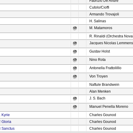
Fabrizio De Andrè
Cutolo/Cioffi
Armando Trovajoli
H. Salinas
M. Matamoros
R. Rinaldi (Orchestra Noval
Jacques Nicolas Lemmen
Gustav Holst
Nino Rota
Antonella Frattolilllo
Von Troyen
Naftule Brandwein
Alan Menken
J. S. Bach
Manuel Penella Moreno
 Kyrie
Charles Gounod
 Gloria
Charles Gounod
3 Sanctus
Charles Gounod