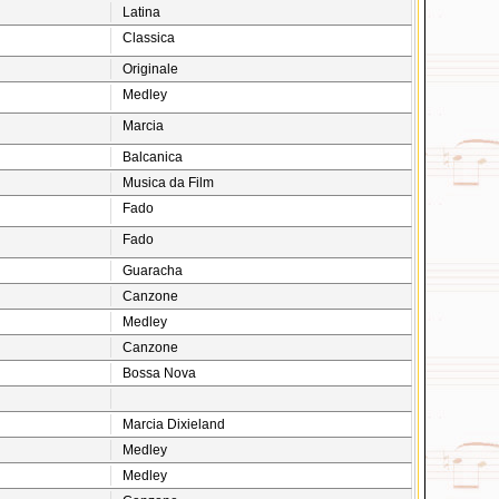
Latina
Classica
Originale
Medley
Marcia
Balcanica
Musica da Film
Fado
Fado
Guaracha
Canzone
Medley
Canzone
Bossa Nova
Marcia Dixieland
Medley
Medley