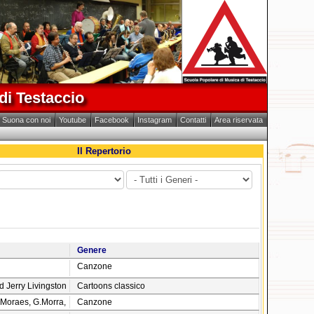
di Testaccio
Suona con noi
Youtube
Facebook
Instagram
Contatti
Area riservata
Il Repertorio
Genere
Canzone
 Jerry Livingston
Cartoons classico
 Moraes, G.Morra,
Canzone