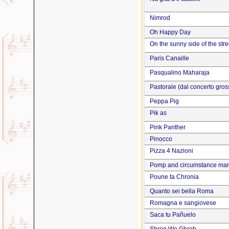
Nimrod
Oh Happy Day
On the sunny side of the stre
Paris Canaille
Pasqualino Maharaja
Pastorale (dal concerto gros
Peppa Pig
Pik as
Pink Panther
Pinocco
Pizza 4 Nazioni
Pomp and circumstance mar
Poune ta Chronia
Quanto sei bella Roma
Romagna e sangiovese
Saca tu Pañuelo