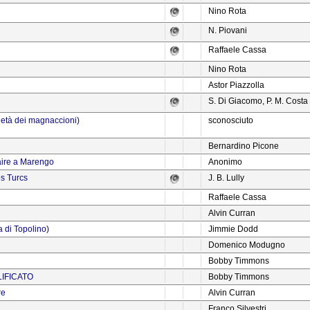
Nino Rota
N. Piovani
Raffaele Cassa
Nino Rota
Astor Piazzolla
S. Di Giacomo, P. M. Costa
ietà dei magnaccioni)
sconosciuto
Bernardino Picone
aire a Marengo
Anonimo
es Turcs
J. B. Lully
Raffaele Cassa
Alvin Curran
 di Topolino)
Jimmie Dodd
Domenico Modugno
Bobby Timmons
LIFICATO
Bobby Timmons
re
Alvin Curran
Franco Silvestri