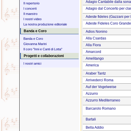
Adagio Cantabile dalla sonat
Il repertorio
Adagio dal Concerto per clar
I concerti
Il maestro
Adeste fideles (Gazzani pe
I nostri video
Adeste Fideles Coro Grande
La nostra produzione editoriale
Banda e Coro
Adios Nonino
Alla Csardas
Banda e Coro
Giovanna Marini
Alla Fiora
Il coro "Inni e Canti di Lotta"
Amarcord
Progetti e collaborazioni
Amelitango
I nostri amici
America
Araber Tantz
Arrivederci Roma
Auf der Vogelweise
Azzurro
Azzurro Mediterraneo
Barcarolo Romano
Bartali
Bella Addio