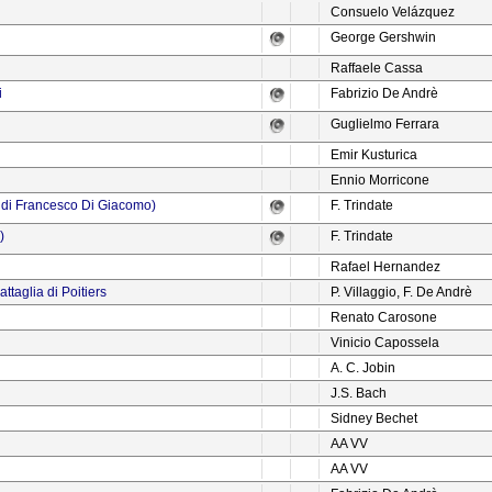
Consuelo Velázquez
George Gershwin
Raffaele Cassa
i
Fabrizio De Andrè
Guglielmo Ferrara
Emir Kusturica
Ennio Morricone
 di Francesco Di Giacomo)
F. Trindate
)
F. Trindate
Rafael Hernandez
attaglia di Poitiers
P. Villaggio, F. De Andrè
Renato Carosone
Vinicio Capossela
A. C. Jobin
J.S. Bach
Sidney Bechet
AA VV
AA VV