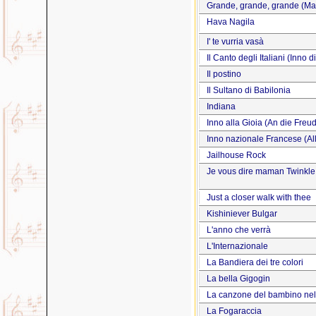
Grande, grande, grande (Mat
Hava Nagila
I' te vurria vasà
Il Canto degli Italiani (Inno 
Il postino
Il Sultano di Babilonia
Indiana
Inno alla Gioia (An die Freu
Inno nazionale Francese (Al
Jailhouse Rock
Je vous dire maman Twinkle tw
Just a closer walk with thee
Kishiniever Bulgar
L'anno che verrà
L'Internazionale
La Bandiera dei tre colori
La bella Gigogin
La canzone del bambino nel
La Fogaraccia