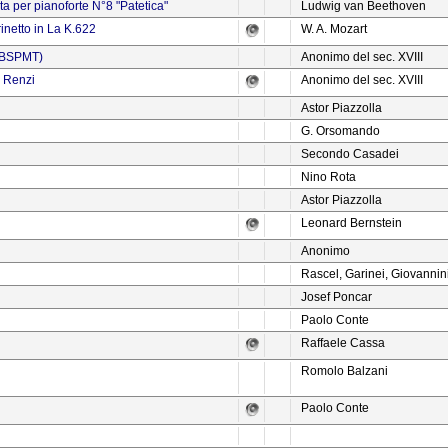
a per pianoforte N°8 "Patetica"
Ludwig van Beethoven
inetto in La K.622
W. A. Mozart
r BSPMT)
Anonimo del sec. XVIII
 Renzi
Anonimo del sec. XVIII
Astor Piazzolla
G. Orsomando
Secondo Casadei
Nino Rota
Astor Piazzolla
Leonard Bernstein
Anonimo
Rascel, Garinei, Giovannin
Josef Poncar
Paolo Conte
Raffaele Cassa
Romolo Balzani
Paolo Conte