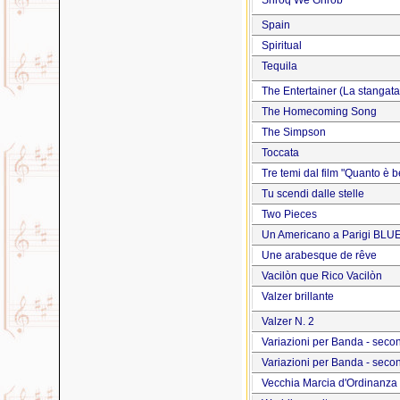
Shroq We Ghrob
Spain
Spiritual
Tequila
The Entertainer (La stangata
The Homecoming Song
The Simpson
Toccata
Tre temi dal film "Quanto è b
Tu scendi dalle stelle
Two Pieces
Un Americano a Parigi BLU
Une arabesque de rêve
Vacilòn que Rico Vacilòn
Valzer brillante
Valzer N. 2
Variazioni per Banda - seco
Variazioni per Banda - seco
Vecchia Marcia d'Ordinanza