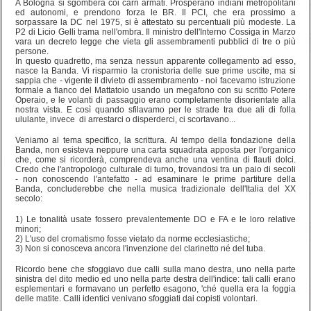
A Bologna si sgombera coi carri armati. Prosperano indiani metropolitani
ed autonomi, e prendono forza le BR. Il PCI, che era prossimo a
sorpassare la DC nel 1975, si è attestato su percentuali più modeste. La
P2 di Licio Gelli trama nell'ombra. Il ministro dell'Interno Cossiga in Marzo
vara un decreto legge che vieta gli assembramenti pubblici di tre o più
persone.
In questo quadretto, ma senza nessun apparente collegamento ad esso,
nasce la Banda. Vi risparmio la cronistoria delle sue prime uscite, ma si
sappia che - vigente il divieto di assembramento - noi facevamo istruzione
formale a fianco del Mattatoio usando un megafono con su scritto Potere
Operaio, e le volanti di passaggio erano completamente disorientate alla
nostra vista. E così quando sfilavamo per le strade tra due ali di folla
ululante, invece di arrestarci o disperderci, ci scortavano...
Veniamo al tema specifico, la scrittura. Al tempo della fondazione della
Banda, non esisteva neppure una carta squadrata apposta per l'organico
che, come si ricorderà, comprendeva anche una ventina di flauti dolci.
Credo che l'antropologo culturale di turno, trovandosi tra un paio di secoli
- non conoscendo l'antefatto - ad esaminare le prime partiture della
Banda, concluderebbe che nella musica tradizionale dell'Italia del XX
secolo:
1) Le tonalità usate fossero prevalentemente DO e FA e le loro relative
minori;
2) L'uso del cromatismo fosse vietato da norme ecclesiastiche;
3) Non si conosceva ancora l'invenzione del clarinetto né del tuba.
Ricordo bene che sfoggiavo due calli sulla mano destra, uno nella parte
sinistra del dito medio ed uno nella parte destra dell'indice: tali calli erano
esplementari e formavano un perfetto esagono, 'ché quella era la foggia
delle matite. Calli identici venivano sfoggiati dai copisti volontari.