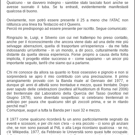
Qualcuno - se davvero indegno - sarebbe stato lasciato fuori anche se
avesse suonato il tuba. Se tu entrasti, evidentemente manifestasti
qualcosa di buono.
Ovviamente, non potrò essere presente il 25 a meno che l'ATAC non
istituisca una linea tra Testaccio ed il Queens.
Perciò mi predispongo ad essere presente per iscritto. Segue comunicato:
Ringrazio te, Luigi, e Silverio con cui nel frattempo ho preso contatto,
anche per il riconoscimento che ancora viene dato ad una delle mie più
selvagge aberrazioni, quella di trasportare un'esperienza - da me fatta
indossando un'uniforme - in un mondo, a dir poco, culturalmente molto
distante da quella stessa esperienza. Forse proprio a causa della follia
implicita, il progetto ebbe successo e - come sappiamo - un ancor più
importante seguito, tant'è che siamo qui a parlarne.
Chi mi conosce da allora sa quanto io fossi ossessivo e pignolo e non si
sorprenderà se apro il mio contributo con una precisazione. Il primo
arrangiamento provato con la Banda risale al Gennaio del 1977, e
dunque gli anni di attività sono trentadue e mezzo, quasi trentatre. Dopo
aver saputo delle celebrazioni (svoltesi all'Auditorium di Roma nel 2006)
del trentennale dal Laboratorio della Quercia del Tasso (svoltosi nel
Giugno 1978), sono diventato sospettoso: si celebrano trentennali in
anticipo per paura che qualcuno stiri gli zoccoli prima, e se in ritardo
perché mai?
Comunque, auguri a tutta la Banda per i suoi 32 e mezzo.
Il 1977 come qualcuno ricorderà fu un anno particolarmente segnato da
eventi e scossoni, e per chi non c'era - o era piccolo - ci sono gli anziani
che, se non sono passati al PdL o alla Lega ricordano qualcosa - se no,
c'è Wikipedia. 1977, da Febbraio le Università sono quasi tutte occupate.