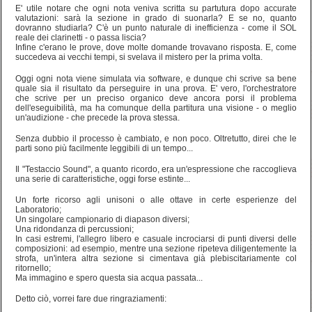
E' utile notare che ogni nota veniva scritta su partutura dopo accurate
valutazioni: sarà la sezione in grado di suonarla? E se no, quanto
dovranno studiarla? C'è un punto naturale di inefficienza - come il SOL
reale dei clarinetti - o passa liscia?
Infine c'erano le prove, dove molte domande trovavano risposta. E, come
succedeva ai vecchi tempi, si svelava il mistero per la prima volta.
Oggi ogni nota viene simulata via software, e dunque chi scrive sa bene
quale sia il risultato da perseguire in una prova. E' vero, l'orchestratore
che scrive per un preciso organico deve ancora porsi il problema
dell'eseguibilità, ma ha comunque della partitura una visione - o meglio
un'audizione - che precede la prova stessa.
Senza dubbio il processo è cambiato, e non poco. Oltretutto, direi che le
parti sono più facilmente leggibili di un tempo...
Il "Testaccio Sound", a quanto ricordo, era un'espressione che raccoglieva
una serie di caratteristiche, oggi forse estinte...
Un forte ricorso agli unisoni o alle ottave in certe esperienze del
Laboratorio;
Un singolare campionario di diapason diversi;
Una ridondanza di percussioni;
In casi estremi, l'allegro libero e casuale incrociarsi di punti diversi delle
composizioni: ad esempio, mentre una sezione ripeteva diligentemente la
strofa, un'intera altra sezione si cimentava già plebiscitariamente col
ritornello;
Ma immagino e spero questa sia acqua passata...
Detto ciò, vorrei fare due ringraziamenti: