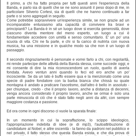
Il primo, a chi ha fatto propria per tutti questi anni l'esperienza della
Banda, e parlo sia di quelli che se ne sono assunti il peso dopo di me, in
particolare Silverio Cortesi, sia di quelli che ne hanno continuato a far
parte o si sono aggregati in seguito.
Come potrebbe sopravvivere un'esperienza simile, se non grazie ad un
incomparabile entusiasmo alla capacità di convivere tra bravi e
principianti? La Banda è in sé un luogo dove si esercita generosità, dove
ciascuno diventa mentore del meno esperto, un luogo a cui è
fondamentale accedere con umiltà e senso comunitario. E' un po' una
scuola di vita. Chi ne fa parte, e chi si fa carico di nutrirla con nuova
musica, ha una missione e in qualche modo sa che non è un luogo di
passaggio.
Il secondo ringraziamento è personale e vorrei farlo a chi, con regolarità,
mi rende partecipe delle attività della Banda stessa, come succede oggi, e
mi consente di dire la mia riconoscendomi un ruolo, quello di averla
fondata. Avevo ventun anni quando lo feci ed ero anche un po'
incosciente. Se da un lato è buffo essere qua e la menzionato come una
specie di padre fondatore con la barba bianca che chissà su quale
montagna è andato a praticare l'ascetismo, dall'altro è bello in assoluto -
per chiunque, credo - che il proprio lavoro, anche a distanza di decenni,
venga ancora considerato il proprio lavoro, anche se ormai è solo una
parte minuscola di ciò che è stato fatto negli anni da altri, con sempre
maggiore costanza e passione.
Ed ora come in ogni discorso ci vuole la sparata finale:
In un momento in cui la sopraffazione, lo scippo ideologico,
l'appropriazione indebita di idee (e di mp3), l'autoattribuzione di
candidature al Nobel, e altre oscenità - la fanno da padroni nel pubblico e
nel privato, il fatto stesso che questa Banda esista, e che dia prova di