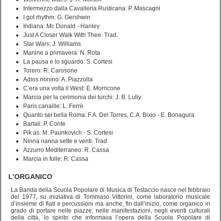
Intermezzo dalla Cavalleria Rusticana: P. Mascagni
I got rhythm: G. Gershwin
Indiana: Mc Donald - Hanley
Just A Closer Walk With Thee: Trad.
Star Wars: J. Williams
Manine a primavera: N. Rota
La pausa e lo sguardo: S. Cortesi
Torero: R. Carosone
Adios nonino: A. Piazzolla
C’era una volta il West: E. Morricone
Marcia per la cerimonia dei turchi: J. B. Lully
Paris canaille: L. Ferrè
Quanto sei bella Roma: F.A. Del Torres, C.A. Bixio - E. Bonagura
Bartali: P. Conte
Pik as: M. Paunkovich - S. Cortesi
Ninna nanna sette e venti: Trad.
Azzurro Mediterraneo: R. Cassa
Marcia in folle: R. Cassa
L’ORGANICO
La Banda della Scuola Popolare di Musica di Testaccio nasce nel febbraio
del 1977, su iniziativa di Tommaso Vittorini, come laboratorio musicale
d’insieme di fiati e percussioni ma anche, fin dall’inizio, come organico in
grado di portare nelle piazze, nelle manifestazioni, negli eventi culturali
della città, lo spirito che informava l’opera della Scuola Popolare di