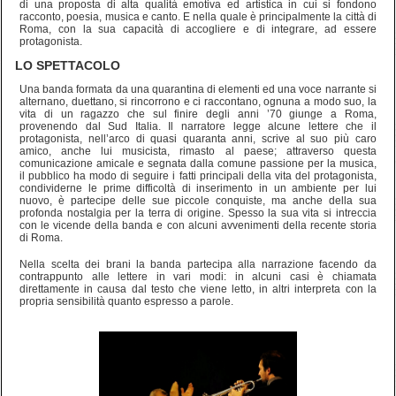
di una proposta di alta qualità emotiva ed artistica in cui si fondono
racconto, poesia, musica e canto. E nella quale è principalmente la città di
Roma, con la sua capacità di accogliere e di integrare, ad essere
protagonista.
LO SPETTACOLO
Una banda formata da una quarantina di elementi ed una voce narrante si
alternano, duettano, si rincorrono e ci raccontano, ognuna a modo suo, la
vita di un ragazzo che sul finire degli anni ’70 giunge a Roma,
provenendo dal Sud Italia. Il narratore legge alcune lettere che il
protagonista, nell’arco di quasi quaranta anni, scrive al suo più caro
amico, anche lui musicista, rimasto al paese; attraverso questa
comunicazione amicale e segnata dalla comune passione per la musica,
il pubblico ha modo di seguire i fatti principali della vita del protagonista,
condividerne le prime difficoltà di inserimento in un ambiente per lui
nuovo, è partecipe delle sue piccole conquiste, ma anche della sua
profonda nostalgia per la terra di origine. Spesso la sua vita si intreccia
con le vicende della banda e con alcuni avvenimenti della recente storia
di Roma.
Nella scelta dei brani la banda partecipa alla narrazione facendo da
contrappunto alle lettere in vari modi: in alcuni casi è chiamata
direttamente in causa dal testo che viene letto, in altri interpreta con la
propria sensibilità quanto espresso a parole.