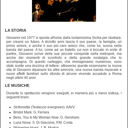
LA STORIA
Giovanni nel 1977 si sposta aRoma dalla lontanissima Sicilia per studiare,
per crearsi un futuro. A diciotto anni lascia il suo paese, la famiglia, un
primo amore, e anche il suo più caro amico che, come lui, suona nella
banda del paese. A lui, come ad un fratello cui non è toccato in sorte di
partire, Giovanni scrive delle sue piccole conquiste nella metropoli, ma
anche dei momenti di sconforto e della grande nostalgia che lo
accompagna. Di questo carteggio, che immaginiamo numeroso, sono
state scelte una dozzina di lettere: attraverso queste osserviamo la nuova
vita di Giovanni dipanarsi tra altre amicizie, una nuova banda musicale e
nuovi affetti familiari sullo sfondo di alcune vicende accadute a Roma
negli ultimi 40 anni.
LE MUSICHE
Durante lo spettacolo vengono eseguiti, in maniera più o meno estesa, i
seguenti brani:
Sinfonietta (Testaccio evergreen): AAVV
Bristol Mark: G. Ferrara
Bess, You Is My Woman Now: G. Gershwin
Luna Nova: S. Di Giacomo, P.M. Costa
Wolverine blues: J. R. Morton