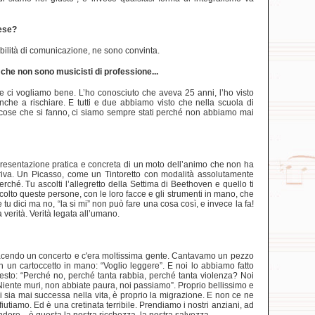
cese?
ibilità di comunicazione, ne sono convinta.
che non sono musicisti di professione...
 e ci vogliamo bene. L’ho conosciuto che aveva 25 anni, l’ho visto
 anche a rischiare. E tutti e due abbiamo visto che nella scuola di
lle cose che si fanno, ci siamo sempre stati perché non abbiamo mai
appresentazione pratica e concreta di un moto dell’animo che non ha
arriva. Un Picasso, come un Tintoretto con modalità assolutamente
ché. Tu ascolti l’allegretto della Settima di Beethoven e quello ti
lto queste persone, con le loro facce e gli strumenti in mano, che
e tu dici ma no, “la si mi” non può fare una cosa così, e invece la fa!
 verità. Verità legata all’umano.
mo facendo un concerto e c'era moltissima gente. Cantavamo un pezzo
on un cartoccetto in mano: “Voglio leggere”. E noi lo abbiamo fatto
sto: “Perché no, perché tanta rabbia, perché tanta violenza? Noi
iente muri, non abbiate paura, noi passiamo”. Proprio bellissimo e
 sia mai successa nella vita, è proprio la migrazione. E non ce ne
tiamo. Ed è una cretinata terribile. Prendiamo i nostri anziani, ad
ere... è questa la nostra ricchezza, la nostra salvezza.