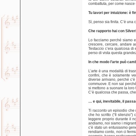
combattuta, per come nasce e
Tu lavori per intuizione: è
Sì, penso sia finita. C’è una
Che rapporto hai con Silver
Lo facciamo perché siamo ent
crescere, cercare, andare add
Testaccio c’era qualcosa di 
perso di vista questa grandezz
In che modo l’arte può cambi
L’arte è una modalità di tra
confini, che è solamente ver
diverse arrivano, perché c’è 
commuove. E non sai perché. 
si mettono a suonare la loro t
C’è qualcosa che passa, che n
… e qui, inevitabile, il passa
Ti racconto un episodio che 
che ho scritto (“Il silenzio
leggere proprio durante il 
andiamo, noi siamo i migrant
c’è stato un entusiasmo gene
rendiamo conto, non ci fermia
esempio, hanno praticamente r