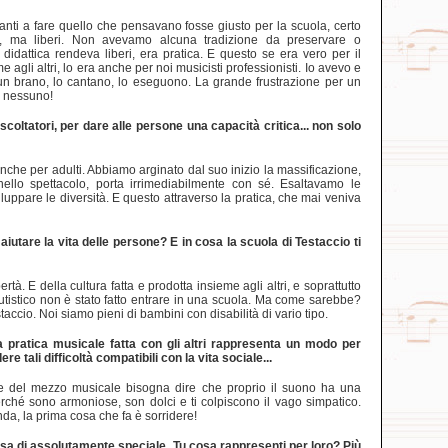
nti a fare quello che pensavano fosse giusto per la scuola, certo
ica, ma liberi. Non avevamo alcuna tradizione da preservare o
idattica rendeva liberi, era pratica. E questo se era vero per il
agli altri, lo era anche per noi musicisti professionisti. Io avevo e
o un brano, lo cantano, lo eseguono. La grande frustrazione per un
a nessuno!
oltatori, per dare alle persone una capacità critica... non solo
che per adulti. Abbiamo arginato dal suo inizio la massificazione,
nello spettacolo, porta irrimediabilmente con sé. Esaltavamo le
luppare le diversità. E questo attraverso la pratica, che mai veniva
iutare la vita delle persone? E in cosa la scuola di Testaccio ti
tà. E della cultura fatta e prodotta insieme agli altri, e soprattutto
tistico non è stato fatto entrare in una scuola. Ma come sarebbe?
cio. Noi siamo pieni di bambini con disabilità di vario tipo.
 la pratica musicale fatta con gli altri rappresenta un modo per
re tali difficoltà compatibili con la vita sociale...
te del mezzo musicale bisogna dire che proprio il suono ha una
erché sono armoniose, son dolci e ti colpiscono il vago simpatico.
a, la prima cosa che fa è sorridere!
lcosa di assolutamente speciale. Tu cosa rappresenti per loro? Più