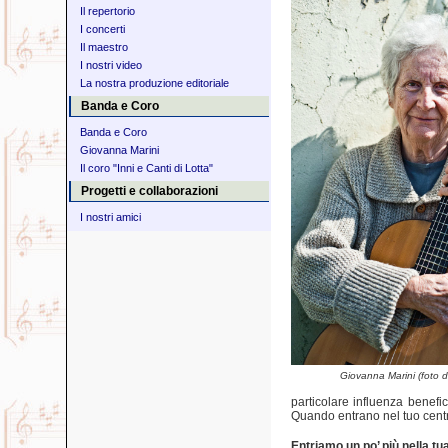
Il repertorio
I concerti
Il maestro
I nostri video
La nostra produzione editoriale
Banda e Coro
Banda e Coro
Giovanna Marini
Il coro "Inni e Canti di Lotta"
Progetti e collaborazioni
I nostri amici
Giovanna Marini (foto di
particolare influenza benefi
Quando entrano nel tuo centr
Entriamo un po’ più nella tu