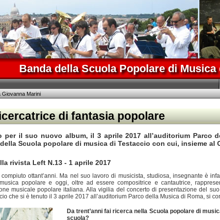
Banda della Scuola Popolare di Musica 
a Giovanna Marini
ricercatrice di fantasia popolare
to per il suo nuovo album, il 3 aprile 2017 all’auditorium Parco
della Scuola popolare di musica di Testaccio con cui, insieme al C
la rivista Left N.13 - 1 aprile 2017
mpiuto ottant’anni. Ma nel suo lavoro di musicista, studiosa, insegnante è infat
usica popolare e oggi, oltre ad essere compositrice e cantautrice, rappresent
ione musicale popolare italiana. Alla vigilia del concerto di presentazione del 
io che si è tenuto il 3 aprile 2017 all’auditorium Parco della Musica di Roma, si 
Da trent’anni fai ricerca nella Scuola popolare di musi
scuola?