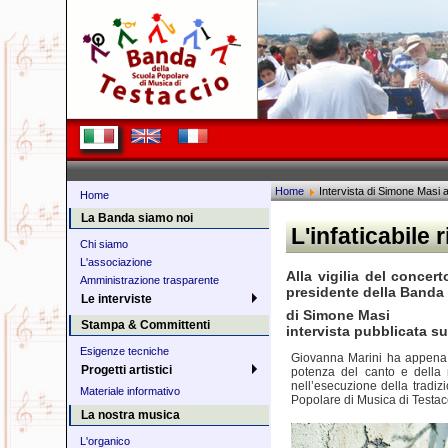
Home
Intervista di Simone Masi 
Home
La Banda siamo noi
L'infaticabile 
Chi siamo
L'associazione
Alla vigilia del concer
Amministrazione trasparente
presidente della Banda 
Le interviste
di Simone Masi
Stampa & Committenti
intervista pubblicata sul
Esigenze tecniche
Giovanna Marini ha appena co
Progetti artistici
potenza del canto e della m
nell’esecuzione della tradiz
Materiale informativo
Popolare di Musica di Testacc
La nostra musica
L'organico