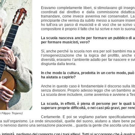
Eravamo completamente liberi, si stimolavano gli insegna
coordinati dal direttivo e dalla commissione didatt
tramandare, come invece avveniva nei conservatori. La d
principiante che veniva da subito messo a suonare insieme 
ho tutt’ora un parco di musicisti e di voci che se scriv
compositore è proprio il fatto che lui scrive e non lo suon
La scuola nasceva anche per formare un pubblico di asc
per formare musicisti, vero?
Sì, anche perché la scuola non era per soli bambini ma an
l’omogeneizzazione che la logica del profitto, anche 
diversità, eravamo l’ambiente adatto per far nascere e svi
disgiunta dalla teoria.
In che modo la cultura, prodotta in un certo modo, può a
ha aiutata a capirlo?
Anche in questo caso è fondamentale il discorso sulla liber
senza divisioni. Proprio adesso leggo che un bambino au
La scuola deve includere, come avveniva e avviene a Testac
La scuola, in effetti, è piena di persone per le quali
superare proprie difficoltà, o nei casi più gravi, per rende
 Filippo Trojano)
Certamente. E poi se vogliamo parlare specificatamen
ca sull’organismo. Le onde sinusoidali, quelle del suono, aiutano a stare bene p
o nervoso danno una sensazione piacevole... guarda la gente che ascolta una band
a intimità, parliamo del rapporto con i tuoi allievi. Tutti si accorgono che è qua