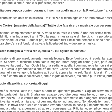
 per quello che è. Non ci si può stare, capisci?
 finita quest’epoca contemporanea, insomma quella nata con la Rivoluzione fran
 cesura storica data dalla scienza. Dall’utilizzo di tecnologie che aprono nuove poss
io Cortesi (maestro della banda)? Tutti e due fate ricerca musicale con persone 
rambi completamente liberi. Silverio nella testa è libero, è una bellissima testa
irittura in India negli anni 70... la sua, la nostra sete di libertà, ci ha portato
essenziale, di vero. E quindi poi, nonostante tutti i limiti che sempre ci sono ne
a che c’era sul fondo, di salvare la libertà dell’individuo, nella musica.
are in meglio la storia reale, quella su cui agisce la politica?
smissione di tipo assolutamente non intellettuale. Esce fuori da ogni regola, la r
o. Si serve di tecniche certo, talora migliori talora peggiori come gusto, però 
una verità dentro. Van Gogh ti fa una sedia, e quella ti commuove, e tu non sai per
È questa la grande verità che c’è nell’arte. Come nel canto contadino, quando asco
arantella mi vengono le lacrime agli occhi, eppure fanno solo “la si mi, la si mi” ... 
on è controllabile col cervello, che è legata al cervello, ma che è puro istinto, pura
ggio alla politica, concreta, di oggi.
mi è successo l’altro ieri, stavo a Sant'Elia, quartiere povero di Cagliari, stava
”) che parla dei migranti. Si alza un ragazzo devo dire veramente bello, un nero, c
nostro pezzo. Ed è venuta una cosa bellissima, veramente da piangere! Diceva que
i, veniamo solo a migrare, noi veniamo da voi, noi andiamo. Non dovete fermarci. N
rale. Io trovo che quello che stiamo vivendo adesso, la cosa più importante che ci
mo a parlarne, a pensarci, ad agire di conseguenza. Rifiutiamo, semplicemente rifiu
apporti solo con loro, sono diventati il loro mondo. Invece bisogna prendere, prend