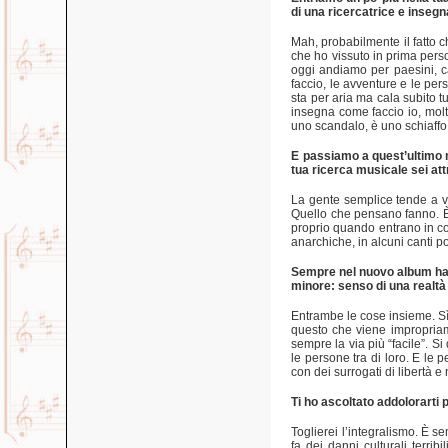
di una ricercatrice e insegn
Mah, probabilmente il fatto c
che ho vissuto in prima perso
oggi andiamo per paesini, ca
faccio, le avventure e le per
sta per aria ma cala subito 
insegna come faccio io, molt
uno scandalo, è uno schiaffo p
E passiamo a quest’ultimo n
tua ricerca musicale sei at
La gente semplice tende a vi
Quello che pensano fanno. È p
proprio quando entrano in con
anarchiche, in alcuni canti p
Sempre nel nuovo album hai 
minore: senso di una realtà
Entrambe le cose insieme. Sì
questo che viene impropriame
sempre la via più “facile”. Si
le persone tra di loro. E le
con dei surrogati di libertà e 
Ti ho ascoltato addolorarti 
Toglierei l’integralismo. È 
fa dei danni culturali terri