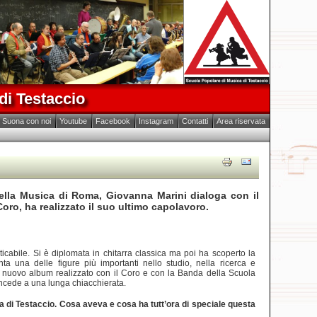
di Testaccio
Suona con noi
Youtube
Facebook
Instagram
Contatti
Area riservata
 della Musica di Roma,
Giovanna Marini
dialoga con il
oro, ha realizzato il suo ultimo capolavoro.
icabile. Si è diplomata in chitarra classica ma poi ha scoperto la
a una delle figure più importanti nello studio, nella ricerca e
suo nuovo album realizzato con il Coro e con la Banda della Scuola
concede a una lunga chiacchierata.
ca di Testaccio. Cosa aveva e cosa ha tutt’ora di speciale questa