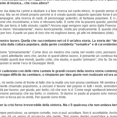
ante di musica... che cosa allora?
he sia stata tra i primi a studiare e a fare ricerca sul canto etnico, in questo se
na. Ma se mi chiedi proprio perché si è creato questo rapporto speciale forse è pro
mpagne, alla ricerca di canti, di personaggi autentici, di fantasia popolare. E ci 
sone che incontriamo, e loro ci ritrovano tutto. E certo che fa piacere questo, perc
tutto per terra, è tutto vissuto, capito? Ancora oggi vengono ogni anno dalla Fran
o meno “elevatamente”, meno teoricamente, molto più praticamente. È questo che l
er loro. A parte un paio di loro che mi vogliono bene, gli altri mi detestano (ride).
ostro lavoro. Quella che raccontiamo nel cd è un’altra storia. La storia dei “de
tratta dalla cultura popolare, dalla gente cosiddetta “semplice” e di cui eviden
vere “primariamente”. Come dice un medico che canta nel nostro coro, pensano in mo
erò altrettanto vero che, anche in quest’ultimo lavoro, è presente un continuo trav
tatto questi due mondi, quello colto, che studia, e quello “primario”, che fa. Se nei 
opolari si sente l’eco di Giuseppe Verdi.
cadenzato con delle rime cantate le grandi cesure della nostra storia contempo
 troppo difficile da cambiare, o rimpianto per idee giuste non realizzate ed ora
, mi sento come di fronte al fatto che la realtà ora non possa cambiare. Mi sembra
nte chiamato populismo, a cercare il favore del popolo in tutti i modi, arrenden
 dà per buono, per giusto, per bello, ciò che non lo è. Come negli spettacoli televis
 persone pensano che sia bello, ci credono. Si danno in pasto al popolo solo menzo
non si tocca più la verità. Per questo sono triste.
per la crisi forse irreversibile della sinistra. Ma c’è qualcosa che non andava be
sempre pericoloso, va sempre corretto, non si può accettare. Non è accettabile. An
bili ma dà un senso di sicurezza alla gente: “Noi siamo dentro quest’idea e quin