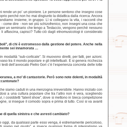
nso mi rende un po’ un pioniere. Le persone sentono che insegno cose
prio perché non ho mai disgiunto la didattica dalla ricerca. Ancora
andiamo insieme, in gruppo. Lì si collegano la vita, i racconti che
hé - come dire - non sei più schizofrenico, non insegni una cosa che
cia per un seminario che tengo a Testaccio, vengono perché nessuno
i affascina, capisci? Tutto ciò dagli etnomusicologi è considerato
boli”, di chi è estromesso dalla gestione del potere. Anche nella
temente sei innamorata …
dalità “sub-corticale”. Si muovono diretti, per fatti, per azioni.
aso tra il mondo popolare e gli intellettuali. E si genera ricchezza
testi dell’avvocato Pietro Gori c’è l’esperienza concreta delle lotte
ranea, a mo’ di cantastorie. Però sono note dolenti, in modalità
 accantonate?
 che siamo caduti in una menzogna irreversibile. Hanno iniziato con
dosi a una cultura popolare che tra l’altro non è vera, scegliendo
ivi, i cosiddetti “talent show”, dove si mettono in bieca competizione
gne, si insegue il comodo sopra e prima di tutto. Così si va avanti
ne di quella sinistra e che avresti cambiato?
che oggi, da qualsiasi parte esso venga, è estremamente pericoloso,
di siamo nel giusto”, e invece qualsiasi forma di integralismo va