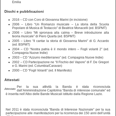
Emilia
Dischi e pubblicazioni
2016 – CD con Coro di Giovanna Marini (in incisione)
2006 – Libro “Un Romanzo musicale – La storia della Scuola
Popolare di Musica di Testaccio” di Beatrice Monacelli (ed. BSPMT)
2006 – Libro “Mi spronava alla calma – Breve introduzione alla
teoria musicale” di Piero Quarta (ed. BSPMT)
2005 – Libro “Il cantar la storia di Giovanna Marini” di G. Accardo
(ed. BSPMT)
2004 – CD “Nostra patria è il mondo intero – Fogli volanti 2” (ed.
Compagnia Nuove Indie)
2003 – CD “Azzurro mediterraneo” (ed. Compagnia Nuove Indie)
2002 – CD Partecipazione ne “Il Fischio del Vapore” di F. De Gregori
e G. Marini (ed. Columbia/Caravan)
2000 – CD “Fogli Volanti” (ed. Il Manifesto)
Attestati
Per la sua attività la Banda è stata riconosciuta
Attestato
dall’Amministrazione Capitolina “Banda di interesse comunale” ed
è inserita nell’Albo delle Bande Musicali istituito dalla Regione Lazio.
Nel 2011 è stata riconosciuta “Banda di Interesse Nazionale” per la sua
partecipazione alle manifestazioni per la ricorrenza dei 150 anni dell’unità