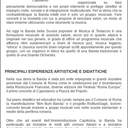
Capodanno
organizzata su basi
pienamente democratiche e nei propri interventi si prefigge obiettivi di
impegno civile, sociale e di integrazione multiculturale. Per la storia che la
contraddistingue la Banda infatti non è solo un gruppo musicale. Fare
concerti è la modalità con cui si propone di veicolare valori, un modo di
stare insieme utilizzando come strumento la musica.
Ad oggi la Banda della Scuola popolare di Musica di Testaccio è una
formazione musicale di assoluto valore, ancor più in quanto atipica e
originale nel suo genere, in grado di offrire un programma musicale che
affianca ritmi sudamericani a brani di musica jazz, musica leggera,
“etnica” e classica nonché brani originali scritti appositamente per questo
gruppo, con un organico in bilico tra quello di una Banda tradizionale e
quello di una Grande Orchestra.
PRINCIPALI ESPERIENZE ARTISTICHE E DIDATTICHE
Nella sua storia la Banda è stata più volte impegnata in grandi iniziative
promosse dal Comune di Roma come le celebrazioni per il bicentenario
della Rivoluzione Francese, diverse edizioni del Festival “Roma Europa”,
il primo concerto di Capodanno a Piazza del Popolo.
Sul piano didattico ed educativo ha curato sempre per il Comune di Roma
la manifestazione “Bim Bum Banda” e il progetto RoMusiGagè, lezioni-
concerto tenute insieme a gruppi musicali rom nelle scuole elementari e
medie della periferia romana.
Oltre che ad eventi dell’Amministrazione Capitolina, la Banda ha
partecipato ad iniziative di molti altri comuni italiani e a iniziative