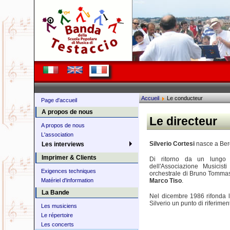
Accueil
Le conducteur
Page d'accueil
A propos de nous
Le directeur
A propos de nous
L'association
Silverio Cortesi
nasce a Berga
Les interviews
Imprimer & Clients
Di ritorno da un lungo 
dell'Associazione Musicis
Exigences techniques
orchestrale di Bruno Tommas
Marco Tiso
.
Matériel d'information
La Bande
Nel dicembre 1986 rifonda la
Silverio un punto di riferimen
Les musiciens
Le répertoire
Les concerts