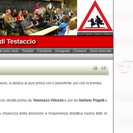
di Testaccio
ue avec nous
Youtube
Facebook
Instagram
Contacts
Zone réservée
nni, si dedica al jazz prima con il pianoforte, poi con la tromba.
cio diretta prima da
Tommaso Vittorini
e poi da
Stefano Pogelli
e
 chiarezza della direzione e l'esperienza didattica hanno fatto di