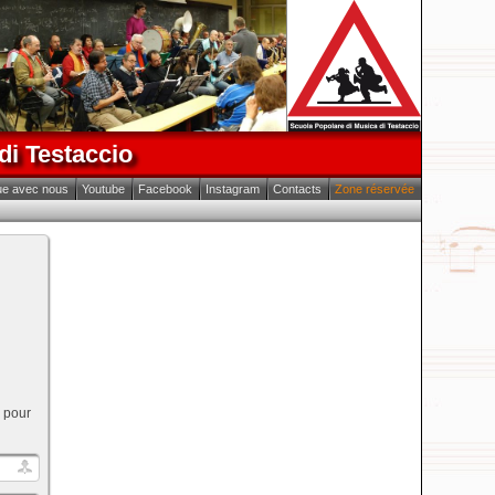
di Testaccio
ue avec nous
Youtube
Facebook
Instagram
Contacts
Zone réservée
 pour