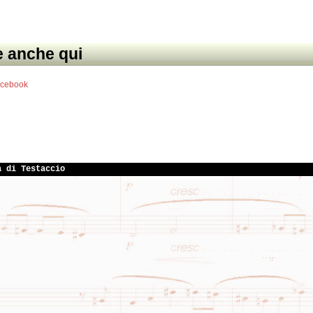
e anche qui
acebook
a di Testaccio