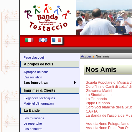
Accueil
Nos amis
Page d'accueil
A propos de nous
Nos Amis
A propos de nous
L'association
Scuola Popolare di Musica d
Les interviews
Coro "Inni e Canti di Lotta" 
Imprimer & Clients
Giovanna Marini
La Stradabanda
Exigences techniques
La Titubanda
Pippo Delbono
Matériel d'information
Coro voci bianche della Scuo
La Bande
CARTA
La Banda de l'Escola de Mu
Les musiciens
Le répertoire
Associazione Fotografiamo
Associazione Peter Pan Onl
Les concerts