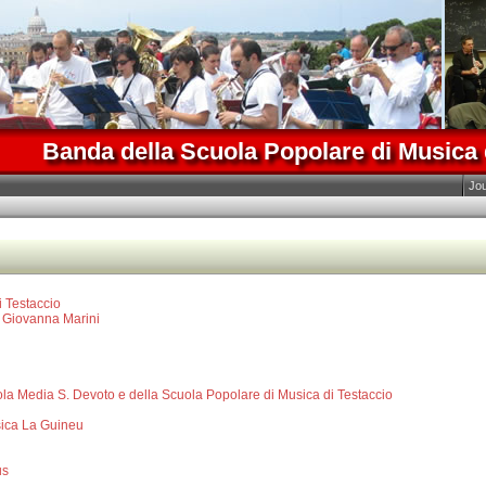
Banda della Scuola Popolare di Musica 
Jo
i Testaccio
di Giovanna Marini
la Media S. Devoto e della Scuola Popolare di Musica di Testaccio
sica La Guineu
us