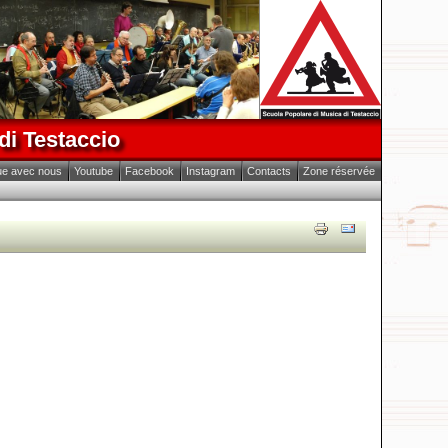
di Testaccio
ue avec nous
Youtube
Facebook
Instagram
Contacts
Zone réservée